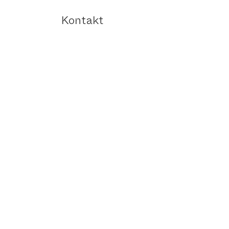
Kontakt
Versand und Rücksendung
AGB | Fourlooms
Impressum
Datenschutzerklärung