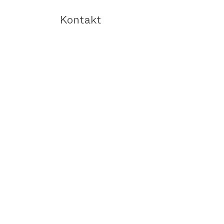
Kontakt
Versand und Rücksendung
AGB | Fourlooms
Impressum
Datenschutzerklärung