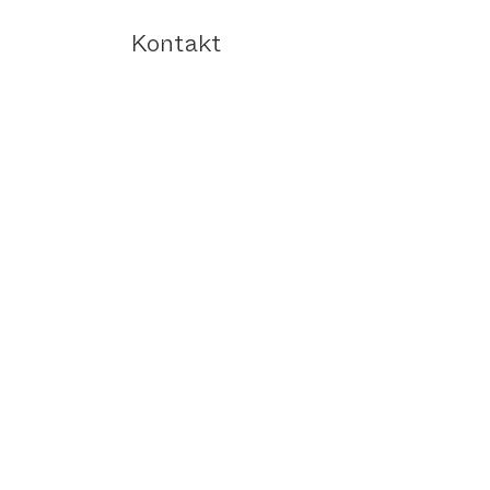
Kontakt
Versand und Rücksendung
AGB | Fourlooms
Impressum
Datenschutzerklärung